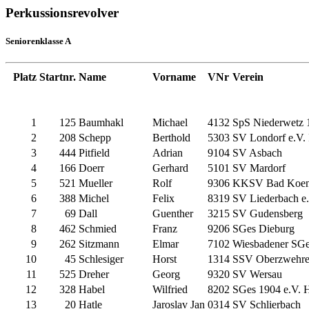
Perkussionsrevolver
Seniorenklasse A
Platz
Startnr.
Name
Vorname
VNr
Verein
1
125
Baumhakl
Michael
4132
SpS Niederwetz 
2
208
Schepp
Berthold
5303
SV Londorf e.V. 
3
444
Pitfield
Adrian
9104
SV Asbach
4
166
Doerr
Gerhard
5101
SV Mardorf
5
521
Mueller
Rolf
9306
KKSV Bad Koen
6
388
Michel
Felix
8319
SV Liederbach e
7
69
Dall
Guenther
3215
SV Gudensberg
8
462
Schmied
Franz
9206
SGes Dieburg
9
262
Sitzmann
Elmar
7102
Wiesbadener SGe
10
45
Schlesiger
Horst
1314
SSV Oberzwehr
11
525
Dreher
Georg
9320
SV Wersau
12
328
Habel
Wilfried
8202
SGes 1904 e.V. H
13
20
Hatle
Jaroslav Jan
0314
SV Schlierbach