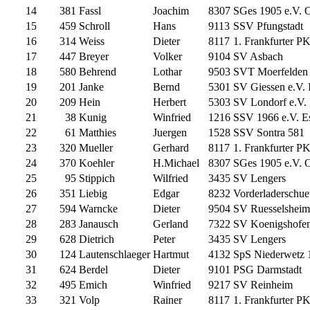
14
381
Fassl
Joachim
8307
SGes 1905 e.V. Ok
15
459
Schroll
Hans
9113
SSV Pfungstadt
16
314
Weiss
Dieter
8117
1. Frankfurter P
17
447
Breyer
Volker
9104
SV Asbach
18
580
Behrend
Lothar
9503
SVT Moerfelden
19
201
Janke
Bernd
5301
SV Giessen e.V. 
20
209
Hein
Herbert
5303
SV Londorf e.V. 
21
38
Kunig
Winfried
1216
SSV 1966 e.V. Es
22
61
Matthies
Juergen
1528
SSV Sontra 581
23
320
Mueller
Gerhard
8117
1. Frankfurter P
24
370
Koehler
H.Michael
8307
SGes 1905 e.V. Ok
25
95
Stippich
Wilfried
3435
SV Lengers
26
351
Liebig
Edgar
8232
Vorderladerschue
27
594
Warncke
Dieter
9504
SV Ruesselsheim
28
283
Janausch
Gerland
7322
SV Koenigshofe
29
628
Dietrich
Peter
3435
SV Lengers
30
124
Lautenschlaeger
Hartmut
4132
SpS Niederwetz 
31
624
Berdel
Dieter
9101
PSG Darmstadt
32
495
Emich
Winfried
9217
SV Reinheim
33
321
Volp
Rainer
8117
1. Frankfurter P