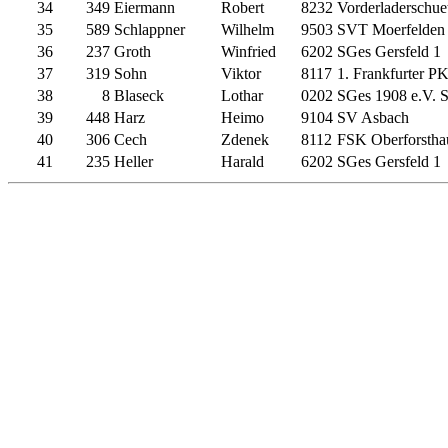
34
349
Eiermann
Robert
8232
Vorderladerschue
35
589
Schlappner
Wilhelm
9503
SVT Moerfelden
36
237
Groth
Winfried
6202
SGes Gersfeld 1
37
319
Sohn
Viktor
8117
1. Frankfurter P
38
8
Blaseck
Lothar
0202
SGes 1908 e.V. S
39
448
Harz
Heimo
9104
SV Asbach
40
306
Cech
Zdenek
8112
FSK Oberforstha
41
235
Heller
Harald
6202
SGes Gersfeld 1