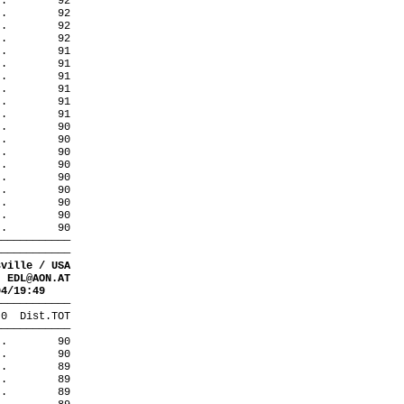
 .
92
 .
92
 .
92
 .
92
 .
91
 .
91
 .
91
 .
91
 .
91
 .
91
 .
90
 .
90
 .
90
 .
90
 .
90
 .
90
 .
90
 .
90
 .
90
————————————
————————————
sville / USA
EDL@AON.AT
04/19:49
————————————
 0
Dist.TOT
————————————
 .
90
 .
90
 .
89
 .
89
 .
89