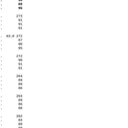
 .
90
 .
89
 .
95
 .
273
 .
91
 .
91
 .
91
 .
63.0 272
 .
87
 .
90
 .
95
 .
272
 .
90
 .
91
 .
91
 .
264
 .
89
 .
89
 .
86
 .
263
 .
89
 .
86
 .
88
 .
262
 .
83
 .
89