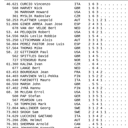
—————————————————————————————————————————————————————————————
46.621 CURCIO Vincenzo
ITA
1 6 3 . . . . . . .
568 HARVEY Nick
GBR
1 6 3 . . . . . . .
36 MARKHAM Howard
USA
1 6 3 . . . . . . .
361 MYSLIK Radoslav
CZR
1 6 3 . . . . . . .
50.253 PLATTNER Leopold
AUT
5 1 1 2 1 . . . . .
51.806 GINER ARREA Juan Jose
ESP
2 4 3 1 . . . . . .
678 VAN der VELDE Bert
NED
2 4 3 1 . . . . . .
53. 44 PELOQUIN Robert
USA
1 6 2 1 . . . . . .
54.556 HAIG Leslie Robbie
GBR
1 5 4 . . . . . . .
55.250 LITSCHMANN Alois
AUT
3 3 1 3 . . . . . .
56.804 PEREZ PASTOR Jose Luis
ESP
2 3 4 1 . . . . . .
57.564 THOMAS Mike
GBR
1 5 3 1 . . . . . .
58. 22 GITTINGER Paul
USA
1 4 5 . . . . . . .
562 SPITTLES David
GBR
1 4 5 . . . . . . .
727 STENSRUD Rune
NOR
1 4 5 . . . . . . .
61.360 KALINA Ivan
CZR
. 6 4 . . . . . . .
677 LANGE Bert
NED
. 6 4 . . . . . . .
63.453 BOURDEAUX Jean
FRA
3 1 4 2 . . . . . .
64.403 KARVINEN Veli-Pekka
FIN
1 5 2 2 . . . . . .
65.640 FARINOTTI Mauro
ITA
1 4 4 1 . . . . . .
66.559 MARSH John
GBR
. 5 5 . . . . . . .
67.402 JYRÄ Hannu
FIN
1 4 3 2 . . . . . .
68. 38 McLEAN Errol
USA
1 3 5 1 . . . . . .
508 PAP Stefan
GER
1 3 5 1 . . . . . .
567 PEARSON Les
GBR
1 3 5 1 . . . . . .
71. 58 TOMPKINS Mark
USA
. 5 4 1 . . . . . .
72.864 WALLINDER Georg
SWE
3 1 2 4 . . . . . .
73.863 SKOGH Sam
SWE
2 2 4 1 1 . . . . .
74.629 LUCCHINI GAETANO
ITA
1 3 4 2 . . . . . .
75.266 ZÖBL Helmut
AUT
1 2 6 1 . . . . . .
76.301 SHERMAN Arnold
CAN
. 4 5 1 . . . . . .