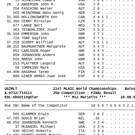
55 SCHNEEMAN Edward
USA
3 6 1 . . . . . . .
28.
2 ANDERSON John M.
USA
2 8 . . . . . . . .
254 FASCHING Werner
AUT
2 8 . . . . . . . .
503 HEINZMANN Hans-Georg
GER
2 8 . . . . . . . .
31.305 HOLLINGSWORTH Ken
CAN
4 4 1 1 . . . . . .
32.350 CERNY Miroslav
CZR
3 5 2 . . . . . . .
677 LANGE Bert
NED
3 5 2 . . . . . . .
363 TESNOHLIDEK Josef
CZR
3 5 2 . . . . . . .
35.558 EMMERSON John
GBR
2 7 1 . . . . . . .
726 TORP Dagfinn
NOR
2 7 1 . . . . . . .
37.258 SCHÖPF Wilfried
AUT
3 5 1 1 . . . . . .
38.252 BAUMGARTNER Margarete
AUT
3 4 3 . . . . . . .
853 CARLSSON Roger
SWE
3 4 3 . . . . . . .
858 JOHANSSON Anders
SWE
3 4 3 . . . . . . .
559 MARSH John
GBR
3 4 3 . . . . . . .
253 PLATTNER Leopold
AUT
3 4 3 . . . . . . .
58 TOMPKINS Mark
USA
3 4 3 . . . . . . .
44.400 ANSAMAA Tarmo
FIN
2 6 2 . . . . . . .
806 GINER ARREA Juan Jose
ESP
2 6 2 . . . . . . .
—————————————————————————————————————————————————————————————
—————————————————————————————————————————————————————————————
USIMLT
21st MLAIC World Championships
Bate
A-0732/713111
25m Competition - FINAL Result
EDL-ShootingStar
*** M12 Mariette ***
26.08.
—————————————————————————————————————————————————————————————
Rnk SNr Name of the Competitor
10 9 8 7 6 5 4 3 2 1
—————————————————————————————————————————————————————————————
505 KLAMMER Erwin
GER
2 6 2 . . . . . . .
47.705 GOULD Brian
NZL
.10 . . . . . . . .
48.859 JOHANSSON Kenneth
SWE
3 3 4 . . . . . . .
37 McDANIEL Michael
USA
3 3 4 . . . . . . .
639 VECCHI Roberto
ITA
3 3 4 . . . . . . .