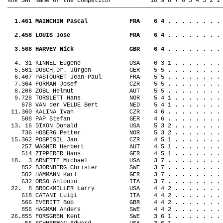
Rnk SNr Name of the Competitor
10 9 8 7 6 5 4 3 2 1
—————————————————————————————————————————————————————————————
1.461 MAINCHIN Pascal
FRA
6 4 . . . . . . . .
2.458 LOUIS Jose
FRA
6 4 . . . . . . . .
3.568 HARVEY Nick
GBR
6 4 . . . . . . . .
4. 31 KINNEL Eugene
USA
6 3 1 . . . . . . .
5.501 DOSCH,Dr. Jürgen
GER
5 5 . . . . . . . .
6.467 PASTOURET Jean-Paul
FRA
5 5 . . . . . . . .
7.364 FORMAN Josef
CZR
5 5 . . . . . . . .
8.266 ZÖBL Helmut
AUT
5 5 . . . . . . . .
9.728 TORSLETT Hans
NOR
5 4 1 . . . . . . .
678 VAN der VELDE Bert
NED
5 4 1 . . . . . . .
11.360 KALINA Ivan
CZR
4 6 . . . . . . . .
508 PAP Stefan
GER
4 6 . . . . . . . .
13. 16 DIXON Donald
USA
5 3 2 . . . . . . .
736 HOBERG Petter
NOR
5 3 2 . . . . . . .
15.362 POSPISIL Jan
CZR
4 5 1 . . . . . . .
257 WAGNER Herbert
AUT
4 5 1 . . . . . . .
514 ZIPPERER Hans
GER
4 5 1 . . . . . . .
18.
3 ARNETTE Michael
USA
3 7 . . . . . . . .
852 BJORNBERG Christer
SWE
3 7 . . . . . . . .
502 HAMMANN Karl
GER
3 7 . . . . . . . .
632 ORSO Antonio
ITA
3 7 . . . . . . . .
22.
8 BROCKMILLER Larry
USA
4 4 2 . . . . . . .
618 CATANI Luigi
ITA
4 4 2 . . . . . . .
566 EVERITT Bob
GBR
4 4 2 . . . . . . .
856 HAGMAN Anders
SWE
4 4 2 . . . . . . .
26.855 FORSGREN Kent
SWE
3 6 1 . . . . . . .