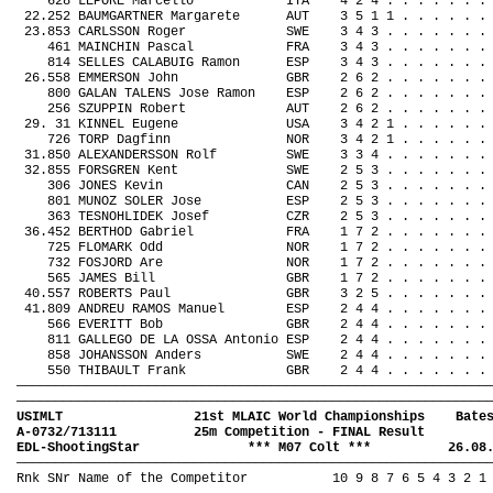
628 LEPORE Marcello
ITA
4 2 4 . . . . . . .
22.252 BAUMGARTNER Margarete
AUT
3 5 1 1 . . . . . .
23.853 CARLSSON Roger
SWE
3 4 3 . . . . . . .
461 MAINCHIN Pascal
FRA
3 4 3 . . . . . . .
814 SELLES CALABUIG Ramon
ESP
3 4 3 . . . . . . .
26.558 EMMERSON John
GBR
2 6 2 . . . . . . .
800 GALAN TALENS Jose Ramon
ESP
2 6 2 . . . . . . .
256 SZUPPIN Robert
AUT
2 6 2 . . . . . . .
29. 31 KINNEL Eugene
USA
3 4 2 1 . . . . . .
726 TORP Dagfinn
NOR
3 4 2 1 . . . . . .
31.850 ALEXANDERSSON Rolf
SWE
3 3 4 . . . . . . .
32.855 FORSGREN Kent
SWE
2 5 3 . . . . . . .
306 JONES Kevin
CAN
2 5 3 . . . . . . .
801 MUNOZ SOLER Jose
ESP
2 5 3 . . . . . . .
363 TESNOHLIDEK Josef
CZR
2 5 3 . . . . . . .
36.452 BERTHOD Gabriel
FRA
1 7 2 . . . . . . .
725 FLOMARK Odd
NOR
1 7 2 . . . . . . .
732 FOSJORD Are
NOR
1 7 2 . . . . . . .
565 JAMES Bill
GBR
1 7 2 . . . . . . .
40.557 ROBERTS Paul
GBR
3 2 5 . . . . . . .
41.809 ANDREU RAMOS Manuel
ESP
2 4 4 . . . . . . .
566 EVERITT Bob
GBR
2 4 4 . . . . . . .
811 GALLEGO DE LA OSSA Antonio ESP
2 4 4 . . . . . . .
858 JOHANSSON Anders
SWE
2 4 4 . . . . . . .
550 THIBAULT Frank
GBR
2 4 4 . . . . . . .
—————————————————————————————————————————————————————————————
—————————————————————————————————————————————————————————————
USIMLT
21st MLAIC World Championships
Bate
A-0732/713111
25m Competition - FINAL Result
EDL-ShootingStar
*** M07 Colt ***
26.08
—————————————————————————————————————————————————————————————
Rnk SNr Name of the Competitor
10 9 8 7 6 5 4 3 2 1