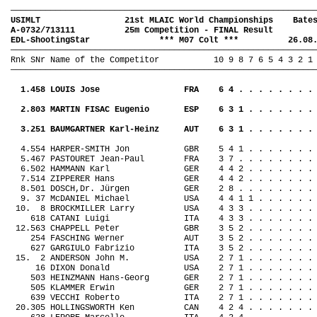
—————————————————————————————————————————————————————————————
USIMLT
21st MLAIC World Championships
Bate
A-0732/713111
25m Competition - FINAL Result
EDL-ShootingStar
*** M07 Colt ***
26.08
—————————————————————————————————————————————————————————————
Rnk SNr Name of the Competitor
10 9 8 7 6 5 4 3 2 1
—————————————————————————————————————————————————————————————
1.458 LOUIS Jose
FRA
6 4 . . . . . . . .
2.803 MARTIN FISAC Eugenio
ESP
6 3 1 . . . . . . .
3.251 BAUMGARTNER Karl-Heinz
AUT
6 3 1 . . . . . . .
4.554 HARPER-SMITH Jon
GBR
5 4 1 . . . . . . .
5.467 PASTOURET Jean-Paul
FRA
3 7 . . . . . . . .
6.502 HAMMANN Karl
GER
4 4 2 . . . . . . .
7.514 ZIPPERER Hans
GER
4 4 2 . . . . . . .
8.501 DOSCH,Dr. Jürgen
GER
2 8 . . . . . . . .
9. 37 McDANIEL Michael
USA
4 4 1 1 . . . . . .
10.
8 BROCKMILLER Larry
USA
4 3 3 . . . . . . .
618 CATANI Luigi
ITA
4 3 3 . . . . . . .
12.563 CHAPPELL Peter
GBR
3 5 2 . . . . . . .
254 FASCHING Werner
AUT
3 5 2 . . . . . . .
627 GARGIULO Fabrizio
ITA
3 5 2 . . . . . . .
15.
2 ANDERSON John M.
USA
2 7 1 . . . . . . .
16 DIXON Donald
USA
2 7 1 . . . . . . .
503 HEINZMANN Hans-Georg
GER
2 7 1 . . . . . . .
505 KLAMMER Erwin
GER
2 7 1 . . . . . . .
639 VECCHI Roberto
ITA
2 7 1 . . . . . . .
20.305 HOLLINGSWORTH Ken
CAN
4 2 4 . . . . . . .