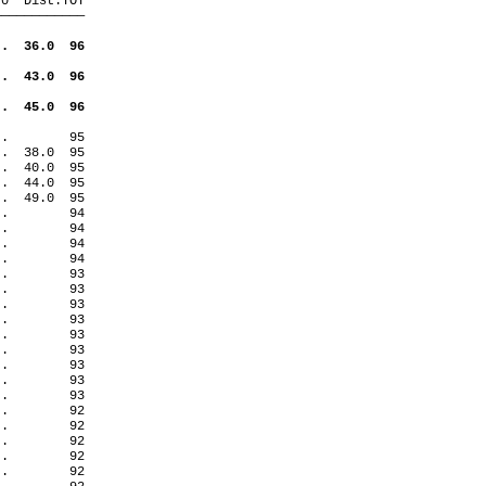
 0
Dist.TOT
————————————
 .
36.0
96
 .
43.0
96
 .
45.0
96
 .
95
 .
38.0
95
 .
40.0
95
 .
44.0
95
 .
49.0
95
 .
94
 .
94
 .
94
 .
94
 .
93
 .
93
 .
93
 .
93
 .
93
 .
93
 .
93
 .
93
 .
93
 .
92
 .
92
 .
92
 .
92
 .
92