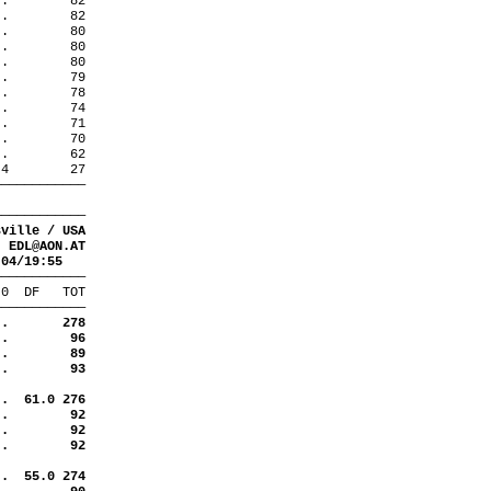
 .
82
 .
82
 .
80
 .
80
 .
80
 .
79
 .
78
 .
74
 .
71
 .
70
 .
62
 4
27
————————————
————————————
sville / USA
EDL@AON.AT
.04/19:55
————————————
 0
DF
TOT
————————————
 .
278
 .
96
 .
89
 .
93
 .
61.0 276
 .
92
 .
92
 .
92
 .
55.0 274