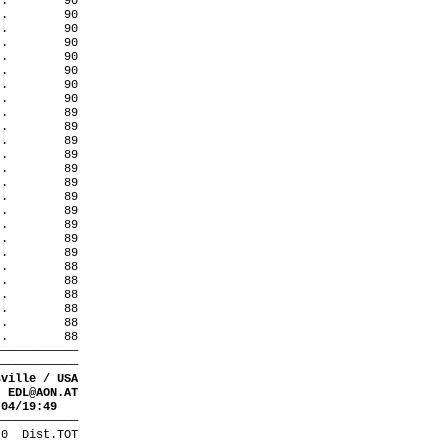
 .
90
 .
90
 .
90
 .
90
 .
90
 .
90
 .
90
 .
90
 .
89
 .
89
 .
89
 .
89
 .
89
 .
89
 .
89
 .
89
 .
89
 .
89
 .
89
 .
88
 .
88
 .
88
 .
88
 .
88
 .
88
————————————
————————————
sville / USA
EDL@AON.AT
.04/19:49
————————————
 0
Dist.TOT