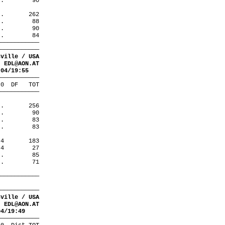
 .
90
 .
262
 .
88
 .
90
 .
84
————————————
————————————
sville / USA
EDL@AON.AT
.04/19:55
————————————
 0
DF
TOT
————————————
 .
256
 .
90
 .
83
 .
83
 4
183
 4
27
 .
85
 .
71
————————————
————————————
sville / USA
EDL@AON.AT
04/19:49
————————————