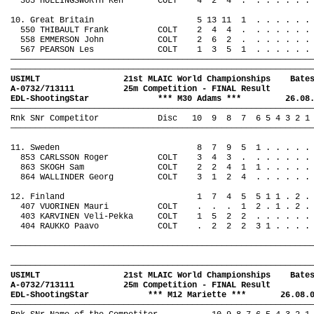
305 HOLLINGSWORTH Ken
COLT
4
2
4
.
. . . . . .
10. Great Britain
5 13 11
1
. . . . . .
550 THIBAULT Frank
COLT
2
4
4
.
. . . . . .
558 EMMERSON John
COLT
2
6
2
.
. . . . . .
567 PEARSON Les
COLT
1
3
5
1
. . . . . .
—————————————————————————————————————————————————————————————
—————————————————————————————————————————————————————————————
USIMLT
21st MLAIC World Championships
Bate
A-0732/713111
25m Competition - FINAL Result
EDL-ShootingStar
*** M30 Adams ***
26.08
—————————————————————————————————————————————————————————————
Rnk SNr Competitor
Disc
10
9
8
7
6 5 4 3 2 1
—————————————————————————————————————————————————————————————
11. Sweden
8
7
9
5
1 . . . . .
853 CARLSSON Roger
COLT
3
4
3
.
. . . . . .
863 SKOGH Sam
COLT
2
2
4
1
1 . . . . .
864 WALLINDER Georg
COLT
3
1
2
4
. . . . . .
12. Finland
1
7
4
5
5 1 1 .
2 .
407 VUORINEN Mauri
COLT
.
.
.
1
2 . 1 . 2 .
403 KARVINEN Veli-Pekka
COLT
1
5
2
2
. . . . . .
404 RAUKKO Paavo
COLT
.
2
2
2
3 1 . . . .
—————————————————————————————————————————————————————————————
—————————————————————————————————————————————————————————————
USIMLT
21st MLAIC World Championships
Bate
A-0732/713111
25m Competition - FINAL Result
EDL-ShootingStar
*** M12 Mariette ***
26.08.
—————————————————————————————————————————————————————————————