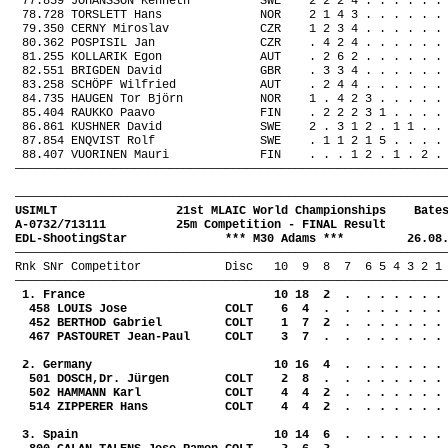
77.859 JOHANSSON Kenneth
SWE
2 2 2 4 . . . . . .
78.728 TORSLETT Hans
NOR
2 1 4 3 . . . . . .
79.350 CERNY Miroslav
CZR
1 2 3 4 . . . . . .
80.362 POSPISIL Jan
CZR
. 4 2 4 . . . . . .
81.255 KOLLARIK Egon
AUT
. 2 6 2 . . . . . .
82.551 BRIGDEN David
GBR
. 3 3 4 . . . . . .
83.258 SCHÖPF Wilfried
AUT
. 2 4 4 . . . . . .
84.735 HAUGEN Tor Björn
NOR
1 . 4 2 3 . . . . .
85.404 RAUKKO Paavo
FIN
. 2 2 2 3 1 . . . .
86.861 KUSHNER David
SWE
2 .
3 1 2 . 1 1 . .
87.854 ENQVIST Rolf
SWE
. 1 1 2 1 5 . . . .
88.407 VUORINEN Mauri
FIN
. . . 1 2 .
1 . 2 .
—————————————————————————————————————————————————————————————
—————————————————————————————————————————————————————————————
USIMLT
21st MLAIC World Championships
Bate
A-0732/713111
25m Competition - FINAL Result
EDL-ShootingStar
*** M30 Adams ***
26.08
—————————————————————————————————————————————————————————————
Rnk SNr Competitor
Disc
10
9
8
7
6 5 4 3 2 1
—————————————————————————————————————————————————————————————
1. France
10 18
2
.
. . . . . .
458 LOUIS Jose
COLT
6
4
.
.
. . . . . .
452 BERTHOD Gabriel
COLT
1
7
2
.
. . . . . .
467 PASTOURET Jean-Paul
COLT
3
7
.
.
. . . . . .
2. Germany
10 16
4
.
. . . . . .
501 DOSCH,Dr. Jürgen
COLT
2
8
.
.
. . . . . .
502 HAMMANN Karl
COLT
4
4
2
.
. . . . . .
514 ZIPPERER Hans
COLT
4
4
2
.
. . . . . .
3. Spain
10 14
6
.
. . . . . .