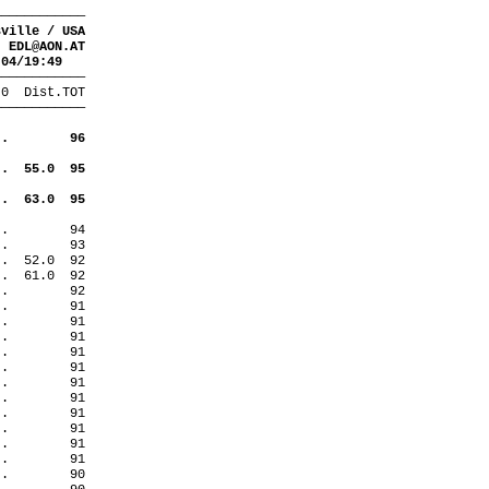
————————————
sville /
USA
EDL@AON.AT
.04/19:49
————————————
 0
Dist.TOT
————————————
 .
96
 .
55.0
95
 .
63.0
95
 .
94
 .
93
 .
52.0
92
 .
61.0
92
 .
92
 .
91
 .
91
 .
91
 .
91
 .
91
 .
91
 .
91
 .
91
 .
91
 .
91
 .
91
 .
90