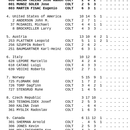
800 GALAN TALENS Jose Ramon COLT
2
6
2
.
. . . . . .
801 MUNOZ SOLER Jose
COLT
2
5
3
.
. . . . . .
803 MARTIN FISAC Eugenio
COLT
6
3
1
.
. . . . . .
4. United States of America
10 14
5
1
. . . . . .
2 ANDERSON John M.
COLT
2
7
1
.
. . . . . .
37 McDANIEL Michael
COLT
4
4
1
1
. . . . . .
8 BROCKMILLER Larry
COLT
4
3
3
.
. . . . . .
5. Austria
13 10
4
2
1 . . . . .
253 PLATTNER Leopold
COLT
5
1
1
2
1 . . . . .
256 SZUPPIN Robert
COLT
2
6
2
.
. . . . . .
251 BAUMGARTNER Karl-Heinz
COLT
6
3
1
.
. . . . . .
6. Italy
10 12
8
.
. . . . . .
628 LEPORE Marcello
COLT
4
2
4
.
. . . . . .
618 CATANI Luigi
COLT
4
3
3
.
. . . . . .
639 VECCHI Roberto
COLT
2
7
1
.
. . . . . .
7. Norway
5 15
9
1
. . . . . .
725 FLOMARK Odd
COLT
1
7
2
.
. . . . . .
726 TORP Dagfinn
COLT
3
4
2
1
. . . . . .
727 STENSRUD Rune
COLT
1
4
5
.
. . . . . .
8. Czech Republic
3 17 10
.
. . . . . .
363 TESNOHLIDEK Josef
COLT
2
5
3
.
. . . . . .
360 KALINA Ivan
COLT
.
6
4
.
. . . . . .
361 MYSLIK Radoslav
COLT
1
6
3
.
. . . . . .
9. Canada
6 11 12
1
. . . . . .
301 SHERMAN Arnold
COLT
.
4
5
1
. . . . . .
306 JONES Kevin
COLT
2
5
3
.
. . . . . .